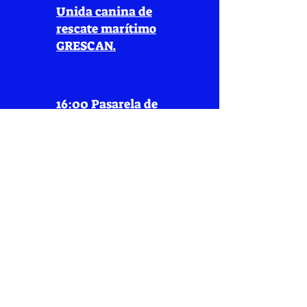
Unida canina de
rescate marítimo
GRESCAN.
16:00 Pasarela de
adopciones.
15 de Junio
10:00 Comienzo de
competición.
14:00 Entrega de
trofeos.